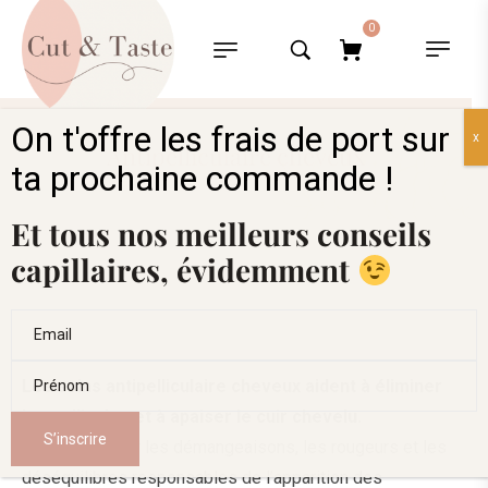
0
On t'offre les frais de port sur
x
Antipelliculaire cheveux
ta prochaine commande !
Et tous nos meilleurs conseils
capillaires, évidemment
Les soins antipelliculaire cheveux aident à éliminer
les pellicules et à apaiser le cuir chevelu.
Ils agissent sur les démangeaisons, les rougeurs et les
déséquilibres responsables de l’apparition des